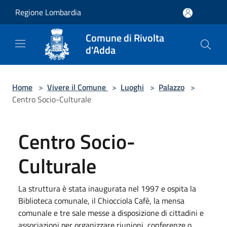
Salta al contenuto principale
Regione Lombardia
Comune di Rivolta
d'Adda
Home
>
Vivere il Comune
>
Luoghi
>
Palazzo
>
Centro Socio-Culturale
Centro Socio-
Culturale
La struttura è stata inaugurata nel 1997 e ospita la
Biblioteca comunale, il Chiocciola Cafè, la mensa
comunale e tre sale messe a disposizione di cittadini e
associazioni per organizzare riunioni, conferenze o