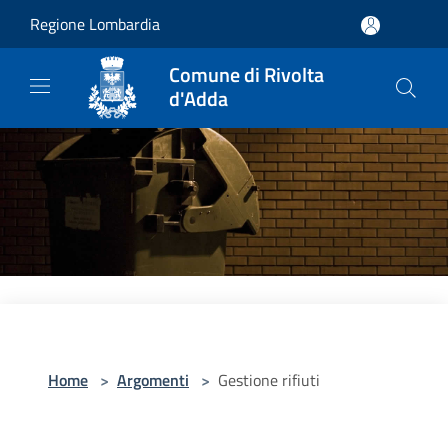
Salta al contenuto principale
Regione Lombardia
Comune di Rivolta
d'Adda
Home
>
Argomenti
>
Gestione rifiuti