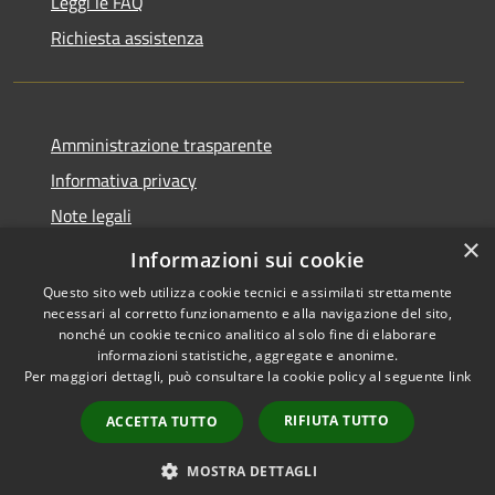
Leggi le FAQ
Richiesta assistenza
Amministrazione trasparente
Informativa privacy
Note legali
×
Dichiarazione di accessibilità
Informazioni sui cookie
Questo sito web utilizza cookie tecnici e assimilati strettamente
necessari al corretto funzionamento e alla navigazione del sito,
nonché un cookie tecnico analitico al solo fine di elaborare
informazioni statistiche, aggregate e anonime.
RSS
Powered by
Municipium
•
Per maggiori dettagli, può consultare la cookie policy al seguente
link
Accessibilità
Accesso redazione
Privacy
RIFIUTA TUTTO
ACCETTA TUTTO
Cookie
Mappa del sito
MOSTRA DETTAGLI