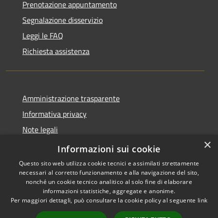
Prenotazione appuntamento
Segnalazione disservizio
Leggi le FAQ
Richiesta assistenza
Amministrazione trasparente
Informativa privacy
Note legali
×
Dichiarazione di accessibilità
Informazioni sui cookie
Questo sito web utilizza cookie tecnici e assimilati strettamente
necessari al corretto funzionamento e alla navigazione del sito,
nonché un cookie tecnico analitico al solo fine di elaborare
informazioni statistiche, aggregate e anonime.
RSS
Powered by
Municipium
•
Per maggiori dettagli, può consultare la cookie policy al seguente
link
Accessibilità
Accesso redazione
Privacy