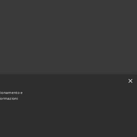
×
nzionamento e
nformazioni
Powered by
•
Municipium
Accesso redazione