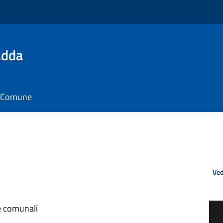
Adda
il Comune
Ved
e comunali