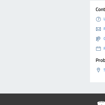
Cont
Prob