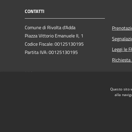
CONTATTI
Comune di Rivolta d'Adda
Prenotaz
Piazza Vittorio Emanuele II, 1
Segnalazi
Codice Fiscale: 00125130195
Leggi le 
Partita IVA: 00125130195
Richiesta
PEC:
comune.rivoltadadda@mailcert.cremasconline.it
Centralino Unico: +39 036337701
Questo sito 
alla navig
RSS
Accessibilità
Privacy
Cookie
Mappa de