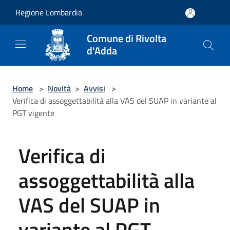
Salta al contenuto principale
Regione Lombardia
Comune di Rivolta
d'Adda
Home
>
Novità
>
Avvisi
>
Verifica di assoggettabilità alla VAS del SUAP in variante al
PGT vigente
Verifica di
assoggettabilità alla
VAS del SUAP in
variante al PGT