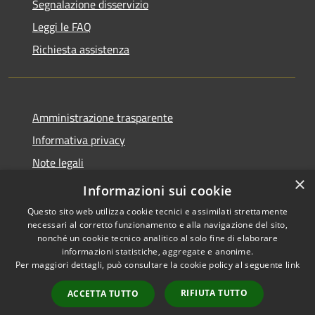
Segnalazione disservizio
Leggi le FAQ
Richiesta assistenza
Amministrazione trasparente
Informativa privacy
Note legali
×
Dichiarazione di accessibilità
Informazioni sui cookie
Questo sito web utilizza cookie tecnici e assimilati strettamente
necessari al corretto funzionamento e alla navigazione del sito,
nonché un cookie tecnico analitico al solo fine di elaborare
informazioni statistiche, aggregate e anonime.
RSS
Powered by
Municipium
•
Per maggiori dettagli, può consultare la cookie policy al seguente
link
Accessibilità
Accesso redazione
Privacy
RIFIUTA TUTTO
ACCETTA TUTTO
Cookie