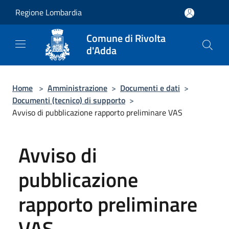
Salta al contenuto principale
Regione Lombardia
Comune di Rivolta
d'Adda
Home
>
Amministrazione
>
Documenti e dati
>
Documenti (tecnico) di supporto
>
Avviso di pubblicazione rapporto preliminare VAS
Avviso di
pubblicazione
rapporto preliminare
VAS